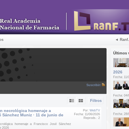
os
◄ Ranf
Últimos 
2026
Fecha: 11/
Suscribir:
Fecha: 04/
Filtros
n necrológica homenaje a
Por:
WebTV
Fecha: 28/
Fecha: 11/06/2026
 Sánchez Muniz · 11 de junio de
Reprods.: 2
crológica homenaje a Francisco José Sánchez
de 2026