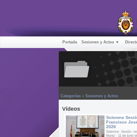
Portada
Sesiones y Actos ▼
Direct
Sesiones y Actos
Categorías
»
Sesiones y Actos
Vídeos
Solemne Sesió
Francisco José
2026
Solemne Sesión ne
Muniz · 11 de junio 