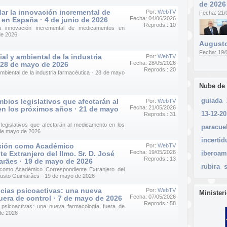
de 2026
ar la innovación incremental de
Por:
WebTV
Fecha: 21/
Fecha: 04/06/2026
en España · 4 de junio de 2026
Reprods.: 10
a innovación incremental de medicamentos en
de 2026
Augusto
Fecha: 19/
al y ambiental de la industria
Por:
WebTV
Fecha: 28/05/2026
 28 de mayo de 2026
Reprods.: 20
ambiental de la industria farmacéutica · 28 de mayo
Nube de
guiada
mbios legislativos que afectarán al
Por:
WebTV
Fecha: 21/05/2026
n los próximos años · 21 de mayo
13-12-2
Reprods.: 31
 legislativos que afectarán al medicamento en los
paracue
 de mayo de 2026
incerti
sión como Académico
Por:
WebTV
Fecha: 19/05/2026
e Extranjero del Ilmo. Sr. D. José
iberoam
Reprods.: 13
rães · 19 de mayo de 2026
rubira
omo Académico Correspondiente Extranjero del
ugusto Guimarães · 19 de mayo de 2026
cias psicoactivas: una nueva
Por:
WebTV
Minister
Fecha: 07/05/2026
uera de control · 7 de mayo de 2026
Reprods.: 58
psicoactivas: una nueva farmacología fuera de
de 2026