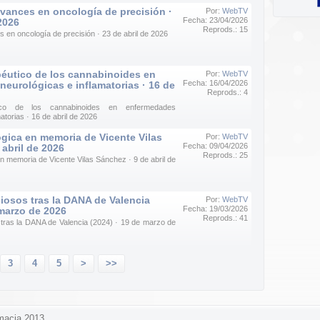
vances en oncología de precisión ·
Por:
WebTV
Fecha: 23/04/2026
 2026
Reprods.: 15
 en oncología de precisión · 23 de abril de 2026
péutico de los cannabinoides en
Por:
WebTV
Fecha: 16/04/2026
eurológicas e inflamatorias · 16 de
Reprods.: 4
utico de los cannabinoides en enfermedades
atorias · 16 de abril de 2026
gica en memoria de Vicente Vilas
Por:
WebTV
Fecha: 09/04/2026
 abril de 2026
Reprods.: 25
n memoria de Vicente Vilas Sánchez · 9 de abril de
iosos tras la DANA de Valencia
Por:
WebTV
Fecha: 19/03/2026
 marzo de 2026
Reprods.: 41
 tras la DANA de Valencia (2024) · 19 de marzo de
3
4
5
>
>>
macia 2013