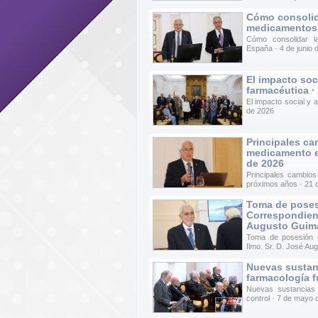
Cómo consolid
medicamentos 
Cómo consolidar l
España · 4 de junio 
El impacto soci
farmacéutica ·
El impacto social y 
de 2026
Principales ca
medicamento e
de 2026
Principales cambios
próximos años · 21
Toma de pose
Correspondient
Augusto Guima
Toma de posesión c
Ilmo. Sr. D. José A
Nuevas sustan
farmacología f
Nuevas sustancias 
control · 7 de mayo 