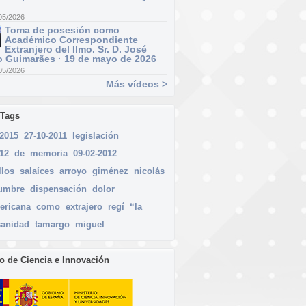
05/2026
Toma de posesión como
Académico Correspondiente
Extranjero del Ilmo. Sr. D. José
 Guimarães · 19 de mayo de 2026
05/2026
Más vídeos >
 Tags
2015
27-10-2011
legislación
012
de
memoria
09-02-2012
llos
salaíces
arroyo
giménez
nicolás
dumbre
dispensación
dolor
ericana
como
extrajero
regí
“la
sanidad
tamargo
miguel
io de Ciencia e Innovación