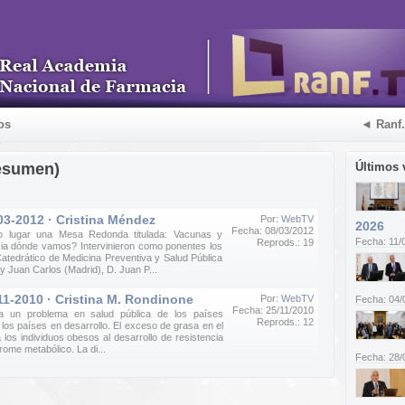
os
◄ Ranf
esumen)
Últimos 
03-2012 · Cristina Méndez
Por:
WebTV
2026
Fecha: 08/03/2012
o lugar una Mesa Redonda titulada: Vacunas y
Fecha: 11/
Reprods.: 19
ia dónde vamos? Intervinieron como ponentes los
Catedrático de Medicina Preventiva y Salud Pública
y Juan Carlos (Madrid), D. Juan P...
11-2010 · Cristina M. Rondinone
Por:
WebTV
Fecha: 04/
Fecha: 25/11/2010
ea un problema en salud pública de los países
Reprods.: 12
n los países en desarrollo. El exceso de grasa en el
los individuos obesos al desarrollo de resistencia
drome metabólico. La di...
Fecha: 28/