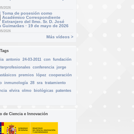
05/2026
Toma de posesión como
Académico Correspondiente
Extranjero del Ilmo. Sr. D. José
 Guimarães · 19 de mayo de 2026
05/2026
Más vídeos >
 Tags
ia
antonio
24-03-2011
con
fundación
nterprofesionales
conferencia
jorge
astásicos
premios
lópez
cooperación
o
inmunología
28
sra
tratamiento
ncia
elvira
olmo
biológicas
patentes
io de Ciencia e Innovación