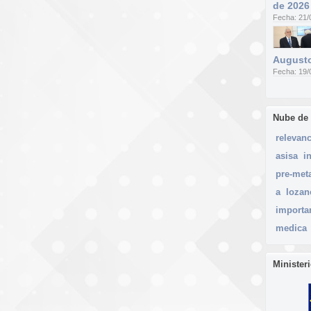
de 2026
Fecha: 21/
Augusto
Fecha: 19/
Nube de
relevanc
asisa
i
pre-met
a
lozan
importa
medica
Minister