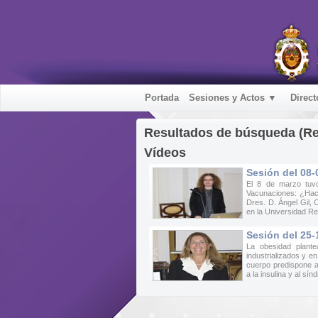
Portada
Sesiones y Actos ▼
Direct
Resultados de búsqueda (R
Vídeos
Sesión del 08-
El 8 de marzo tuv
Vacunaciones: ¿Hac
Dres. D. Ángel Gil, 
en la Universidad Re
Sesión del 25-
La obesidad plant
industrializados y e
cuerpo predispone a 
a la insulina y al sín