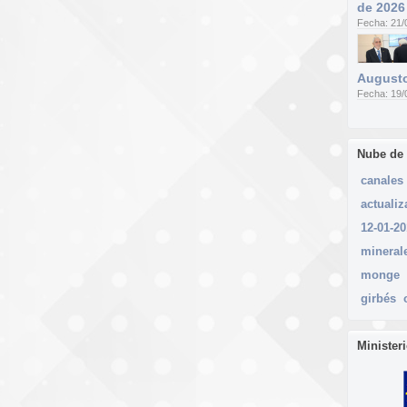
de 2026
Fecha: 21/
Augusto
Fecha: 19/
Nube de
canales
actualiz
12-01-2
mineral
monge
girbés
Minister