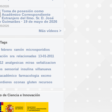
05/2026
Toma de posesión como
Académico Correspondiente
Extranjero del Ilmo. Sr. D. José
 Guimarães · 19 de mayo de 2026
05/2026
Más vídeos >
 Tags
febrero
ramón
microsporidios
ación
sra
relacionadas
13-01-2011
012
analgesicas
miras
señalizacion
es
sensorial
insulina
villanueva
académico
farmacologia
excmo
ordieres
ozonas
gluten
recursos
io de Ciencia e Innovación