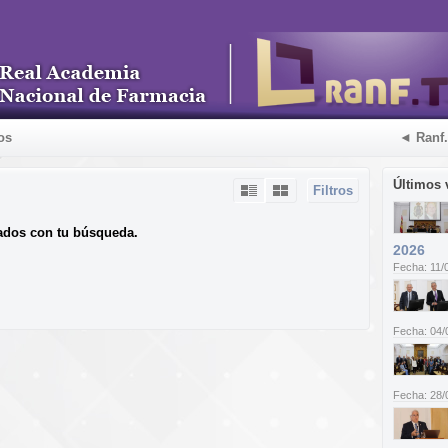
os
◄ Ranf
Últimos 
Filtros
ados con tu búsqueda.
2026
Fecha: 11/
Fecha: 04/
Fecha: 28/