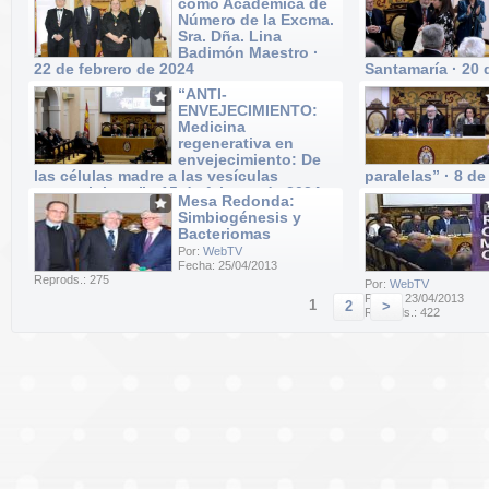
como Académica de
Número de la Excma.
Sra. Dña. Lina
Badimón Maestro ·
22 de febrero de 2024
Santamaría · 20 
Por:
WebTV
Por:
WebTV
“ANTI-
Fecha: 22/02/2024
Fecha: 20/02/2024
ENVEJECIMIENTO:
Reprods.: 40
Reprods.: 52
Medicina
regenerativa en
envejecimiento: De
las células madre a las vesículas
paralelas” · 8 de
extracelulares” · 15 de febrero de 2024
Por:
WebTV
Mesa Redonda:
Fecha: 08/02/2024
Por:
WebTV
Simbiogénesis y
Reprods.: 20
Fecha: 15/02/2024
Bacteriomas
Reprods.: 37
Por:
WebTV
Fecha: 25/04/2013
Reprods.: 275
Por:
WebTV
Fecha: 23/04/2013
1
2
>
Reprods.: 422