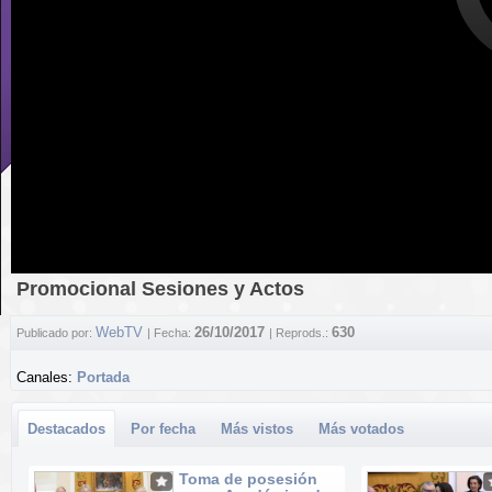
Promocional Sesiones y Actos
WebTV
26/10/2017
630
Publicado por:
| Fecha:
| Reprods.:
Canales:
Portada
Destacados
Por fecha
Más vistos
Más votados
Toma de posesión