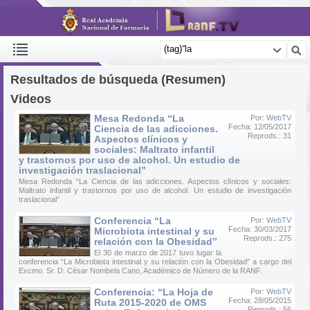
Resultados de búsqueda (Resumen)
Videos
Mesa Redonda “La
Por:
WebTV
Fecha: 12/05/2017
Ciencia de las adicciones.
Reprods.: 31
Aspectos clínicos y
sociales: Maltrato infantil
y trastornos por uso de alcohol. Un estudio de
investigación traslacional”
Mesa Redonda “La Ciencia de las adicciones. Aspectos clínicos y sociales:
Maltrato infantil y trastornos por uso de alcohol. Un estudio de investigación
traslacional”
Conferencia “La
Por:
WebTV
Fecha: 30/03/2017
Microbiota intestinal y su
Reprods.: 275
relación con la Obesidad”
El 30 de marzo de 2017 tuvo lugar la
conferencia “La Microbiota intestinal y su relación con la Obesidad” a cargo del
Excmo. Sr. D. César Nombela Cano, Académico de Número de la RANF.
Conferencia: “La Hoja de
Por:
WebTV
Fecha: 28/05/2015
Ruta 2015-2020 de OMS
Reprods.: 56