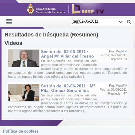
Resultados de búsqueda (Resumen)
Videos
Sesión del 02-06-2011 ·
Por:
WebTV
Fecha: 02/06/2011
Angel Mª Villar del Fresno
Reprods.: 3
Su intervención se dividió en dos
partes bien diferenciadas: Disfunción
mitocondrial y estrés oxidativo en neurodegeneración y
compuestos de origen natural como agentes neuroprotectores. Después de
hacer un repaso histórico se refiere a los radicales l...
Sesión del 02-06-2011 · Mª
Por:
WebTV
Fecha: 02/06/2011
Pilar Gómez-Serranillos
Reprods.: 47
Su intervención se dividió en dos
partes bien diferenciadas: Disfunción
mitocondrial y estrés oxidativo en neurodegeneración y
compuestos de origen natural como agentes neuroprotectores. Después de
hacer un repaso histórico se refiere a los radicales l...
Política de cookies