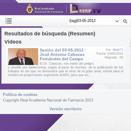
Resultados de búsqueda (Resumen)
Videos
Sesión del 03-05-2012 ·
Por:
WebTV
Fecha: 03/05/2012
José Antonio Cabezas
Reprods.: 59
Fernández del Campo
El Dr. Cabezas, nos habló del peligro
y posible uso bioterrorista, según el juicio de muchos, de la publicación de los
trabajos en los que se demuestra que el virus de la gripe aviar, mortal para el
hombre en proporciones superiores al 60%, pero que so...
Política de cookies
Copyright Real Academia Nacional de Farmacia 2013
Versión escritorio