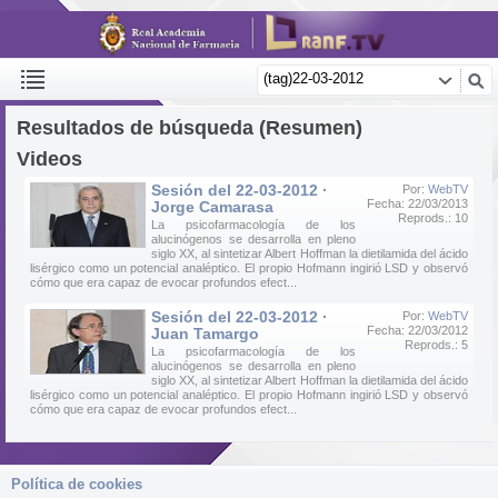
Resultados de búsqueda (Resumen)
Videos
Sesión del 22-03-2012 ·
Por:
WebTV
Fecha: 22/03/2013
Jorge Camarasa
Reprods.: 10
La psicofarmacología de los
alucinógenos se desarrolla en pleno
siglo XX, al sintetizar Albert Hoffman la dietilamida del ácido
lisérgico como un potencial analéptico. El propio Hofmann ingirió LSD y observó
cómo que era capaz de evocar profundos efect...
Sesión del 22-03-2012 ·
Por:
WebTV
Fecha: 22/03/2012
Juan Tamargo
Reprods.: 5
La psicofarmacología de los
alucinógenos se desarrolla en pleno
siglo XX, al sintetizar Albert Hoffman la dietilamida del ácido
lisérgico como un potencial analéptico. El propio Hofmann ingirió LSD y observó
cómo que era capaz de evocar profundos efect...
Política de cookies