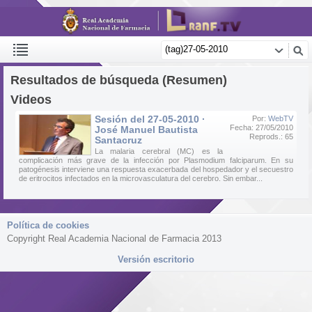
Resultados de búsqueda (Resumen)
Videos
Sesión del 27-05-2010 ·
Por:
WebTV
Fecha: 27/05/2010
José Manuel Bautista
Reprods.: 65
Santacruz
La malaria cerebral (MC) es la
complicación más grave de la infección por Plasmodium falciparum. En su
patogénesis interviene una respuesta exacerbada del hospedador y el secuestro
de eritrocitos infectados en la microvasculatura del cerebro. Sin embar...
Política de cookies
Copyright Real Academia Nacional de Farmacia 2013
Versión escritorio