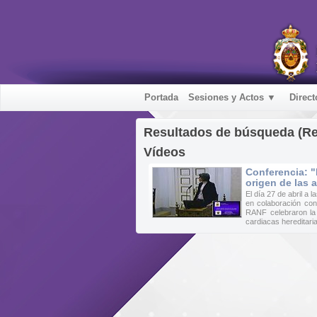
Portada
Sesiones y Actos ▼
Direct
Resultados de búsqueda (R
Vídeos
Conferencia: 
origen de las a
El día 27 de abril a
en colaboración con
RANF celebraron la 
cardiacas hereditarias