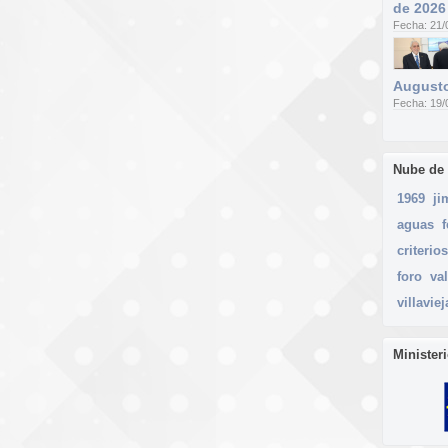
de 2026
Fecha: 21/
Augusto
Fecha: 19/
Nube de
1969
ji
aguas
criterios
foro
va
villaviej
Minister