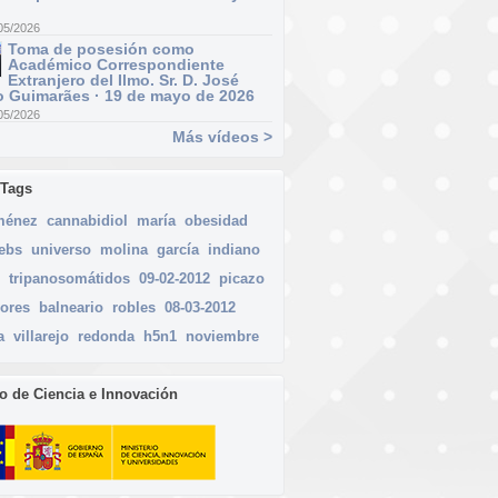
05/2026
Toma de posesión como
Académico Correspondiente
Extranjero del Ilmo. Sr. D. José
 Guimarães · 19 de mayo de 2026
05/2026
Más vídeos >
 Tags
ménez
cannabidiol
maría
obesidad
febs
universo
molina
garcía
indiano
tripanosomátidos
09-02-2012
picazo
lores
balneario
robles
08-03-2012
a
villarejo
redonda
h5n1
noviembre
io de Ciencia e Innovación