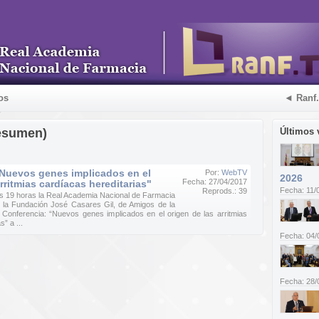
os
◄ Ranf
esumen)
Últimos 
"Nuevos genes implicados en el
Por:
WebTV
2026
Fecha: 27/04/2017
rritmias cardíacas hereditarias"
Fecha: 11/
Reprods.: 39
 las 19 horas la Real Academia Nacional de Farmacia
 la Fundación José Casares Gil, de Amigos de la
Conferencia: “Nuevos genes implicados en el origen de las arritmias
” a ...
Fecha: 04/
Fecha: 28/