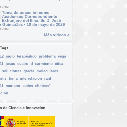
05/2026
Toma de posesión como
Académico Correspondiente
Extranjero del Ilmo. Sr. D. José
 Guimarães · 19 de mayo de 2026
05/2026
Más vídeos >
 Tags
012
siglo
terapéutico
problema
vega
11
jesús
cuatro
d
sarmiento
ética
soluciones
garcía
moleculares
ritis
toma
interrelación
ranf
11
mariano
tables
clínicas”
ación
io de Ciencia e Innovación