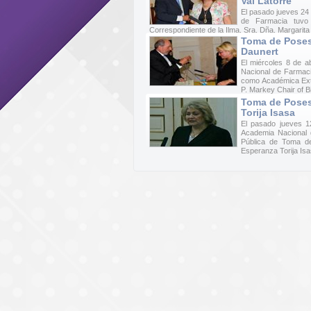
Val Latorre
El pasado jueves 24
de Farmacia tuvo
Correspondiente de la Ilma. Sra. Dña. Margarita d
Toma de Posesi
Daunert
El miércoles 8 de a
Nacional de Farmaci
como Académica Extr
P. Markey Chair of B
Toma de Posesi
Torija Isasa
El pasado jueves 1
Academia Nacional 
Pública de Toma de
Esperanza Torija Isa