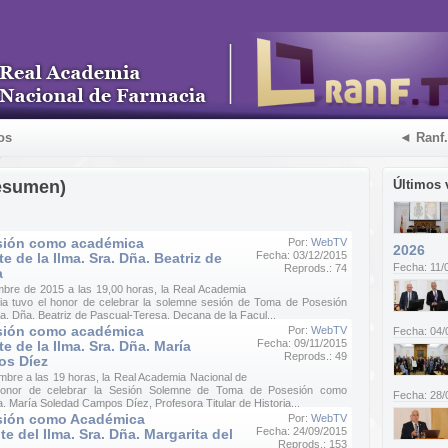
os
◄ Ranf
esumen)
Últimos 
sión como académica
Por:
WebTV
2026
Fecha: 03/12/2015
 de la Ilma. Sra. Dña. Beatriz de
Fecha: 11/
Reprods.: 74
a
embre de 2015 a las 19,00 horas, la Real Academia
ia tuvo el honor de celebrar la solemne sesión de Toma de Posesión
. Dña. Beatriz de Pascual-Teresa. Decana de la Facul...
sión como académica
Por:
WebTV
Fecha: 04/
Fecha: 09/11/2015
e de la Ilma. Sra. Dña. María
Reprods.: 49
os Díez
mbre a las 19 horas, la Real Academia Nacional de
honor de celebrar la Sesión Solemne de Toma de Posesión como
Fecha: 28/
. María Soledad Campos Díez, Profesora Titular de Historia...
sión como Académica
Por:
WebTV
Fecha: 24/09/2015
e del Ilma. Sra. Dña. Margarita del
Reprods.: 153