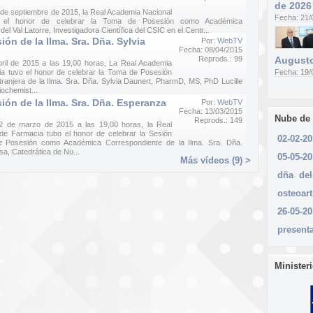
de 2026
 de septiembre de 2015, la Real Academia Nacional
Fecha: 21/
 el honor de celebrar la Toma de Posesión como Académica
el Val Latorre, Investigadora Científica del CSIC en el Centr...
ón de la Ilma. Sra. Dña. Sylvia
Por:
WebTV
Fecha: 08/04/2015
Reprods.: 99
Augusto
bril de 2015 a las 19,00 horas, La Real Academia
a tuvo el honor de celebrar la Toma de Posesión
Fecha: 19/
anjera de la Ilma. Sra. Dña. Sylvia Daunert, PharmD, MS, PhD Lucille
iochemist...
ón de la Ilma. Sra. Dña. Esperanza
Por:
WebTV
Fecha: 13/03/2015
Nube de
Reprods.: 149
2 de marzo de 2015 a las 19,00 horas, la Real
de Farmacia tubo el honor de celebrar la Sesión
02-02-2
 Posesión como Académica Correspondiente de la Ilma. Sra. Dña.
sa, Catedrática de Nu...
05-05-20
Más vídeos (9) >
dña
del
osteoart
26-05-20
present
Minister