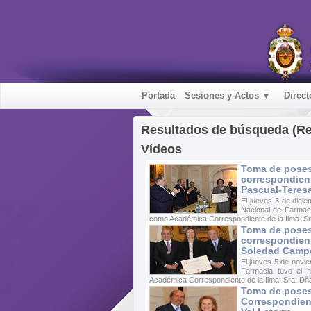
Portada
Sesiones y Actos ▼
Direct
Resultados de búsqueda (R
Vídeos
Toma de pose
correspondiente
Pascual-Teres
El jueves 3 de dici
Nacional de Farmac
como Académica Correspondiente de la Ilma. Sra
Toma de pose
correspondient
Soledad Camp
El jueves 5 de novie
Farmacia tuvo el 
Académica Correspondiente de la Ilma. Sra. Dña
Toma de pose
Correspondient