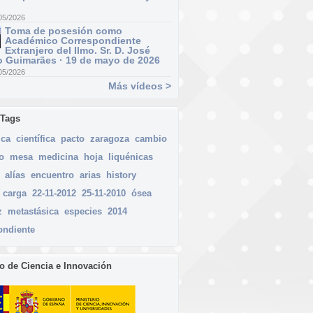
05/2026
Toma de posesión como
Académico Correspondiente
Extranjero del Ilmo. Sr. D. José
 Guimarães · 19 de mayo de 2026
05/2026
Más vídeos >
 Tags
ica
científica
pacto
zaragoza
cambio
o
mesa
medicina
hoja
liquénicas
alías
encuentro
arias
history
carga
22-11-2012
25-11-2010
ósea
z
metastásica
especies
2014
ondiente
io de Ciencia e Innovación