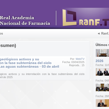
os
◄ Ranf
esumen)
Últimos 
geológicos activos y su
Por:
WebTV
2026
Fecha: 03/04/2025
on la fase subterránea del ciclo
Fecha: 11/
Reprods.: 15
Las aguas subterráneas · 03 de abril
gicos activos y su interrelación con la fase subterránea del ciclo
ril de 2025
Fecha: 04/
Fecha: 28/