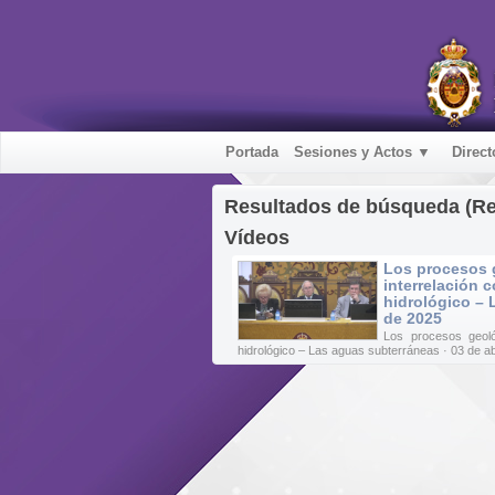
Portada
Sesiones y Actos ▼
Direct
Resultados de búsqueda (R
Vídeos
Los procesos 
interrelación c
hidrológico – 
de 2025
Los procesos geoló
hidrológico – Las aguas subterráneas · 03 de ab