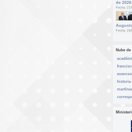
de 2026
Fecha: 21/
Augusto
Fecha: 19/
Nube de
académ
francisc
avances
historia
martíne
corresp
Minister