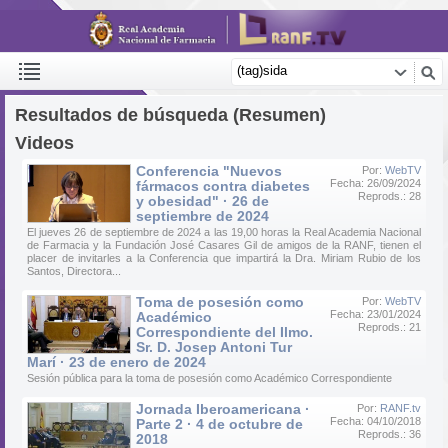
Resultados de búsqueda (Resumen)
Videos
Conferencia "Nuevos
Por:
WebTV
Fecha: 26/09/2024
fármacos contra diabetes
Reprods.: 28
y obesidad" · 26 de
septiembre de 2024
El jueves 26 de septiembre de 2024 a las 19,00 horas la Real Academia Nacional
de Farmacia y la Fundación José Casares Gil de amigos de la RANF, tienen el
placer de invitarles a la Conferencia que impartirá la Dra. Miriam Rubio de los
Santos, Directora...
Toma de posesión como
Por:
WebTV
Fecha: 23/01/2024
Académico
Reprods.: 21
Correspondiente del Ilmo.
Sr. D. Josep Antoni Tur
Marí · 23 de enero de 2024
Sesión pública para la toma de posesión como Académico Correspondiente
Jornada Iberoamericana ·
Por:
RANF.tv
Fecha: 04/10/2018
Parte 2 · 4 de octubre de
Reprods.: 36
2018