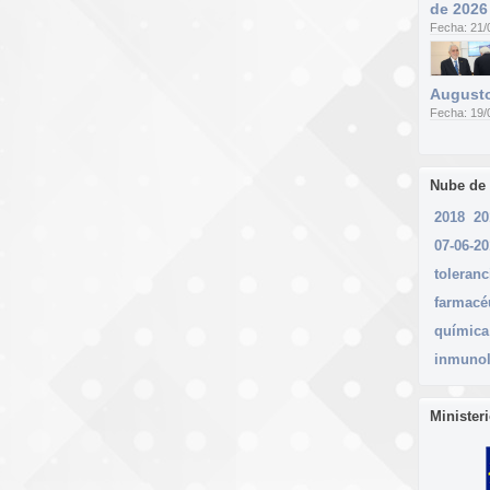
de 2026
Fecha: 21/
Augusto
Fecha: 19/
Nube de
2018
20
07-06-2
toleranc
farmacé
química
inmunol
Minister