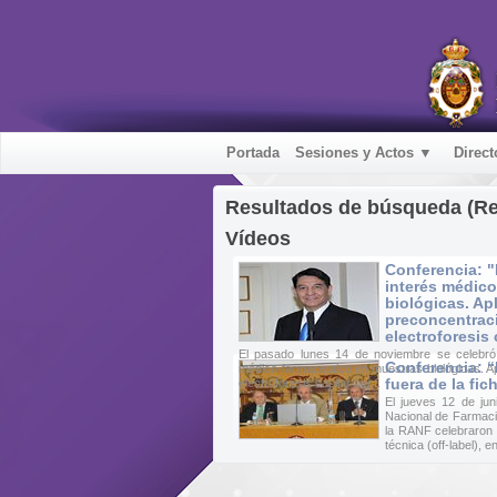
Portada
Sesiones y Actos ▼
Direct
Resultados de búsqueda (R
Vídeos
Conferencia: 
interés médic
biológicas. Ap
preconcentrac
electroforesis
El pasado lunes 14 de noviembre se celebró 
Conferencia: 
médico-farmacéutico en muestras biológicas. Ap
fuera de la fic
electroforesis capilar par...
El jueves 12 de ju
Nacional de Farmaci
la RANF celebraron l
técnica (off-label), en