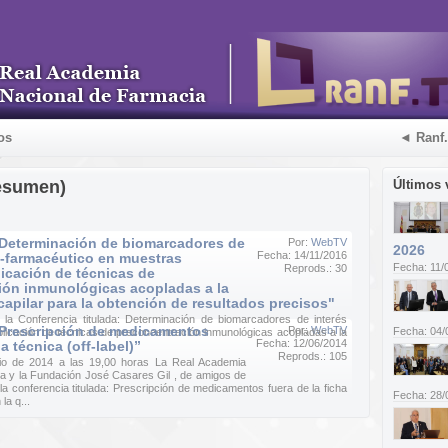
os
◄ Ranf
esumen)
Últimos 
"Determinación de biomarcadores de
Por:
WebTV
2026
Fecha: 14/11/2016
o-farmacéutico en muestras
Fecha: 11/
Reprods.: 30
licación de técnicas de
ión inmunológicas acopladas a la
 capilar para la obtención de resultados precisos"
la Conferencia titulada: Determinación de biomarcadores de interés
“Prescripción de medicamentos
Por:
WebTV
Fecha: 04/
licación de técnicas de preconcentración inmunológicas acopladas a la
Fecha: 12/06/2014
ha técnica (off-label)”
Reprods.: 105
nio de 2014 a las 19,00 horas La Real Academia
a y la Fundación José Casares Gil , de amigos de
a conferencia titulada: Prescripción de medicamentos fuera de la ficha
Fecha: 28/
 la q...