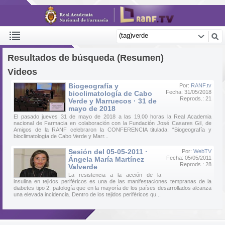
Resultados de búsqueda (Resumen)
Videos
Biogeografía y
Por:
RANF.tv
Fecha: 31/05/2018
bioclimatología de Cabo
Reprods.: 21
Verde y Marruecos · 31 de
mayo de 2018
El pasado jueves 31 de mayo de 2018 a las 19,00 horas la Real Academia
nacional de Farmacia en colaboración con la Fundación José Casares Gil, de
Amigos de la RANF celebraron la CONFERENCIA titulada: “Biogeografía y
bioclimatología de Cabo Verde y Marr...
Sesión del 05-05-2011 ·
Por:
WebTV
Fecha: 05/05/2011
Ángela María Martínez
Reprods.: 28
Valverde
La resistencia a la acción de la
insulina en tejidos periféricos es una de las manifestaciones tempranas de la
diabetes tipo 2, patología que en la mayoría de los países desarrollados alcanza
una elevada incidencia. Dentro de los tejidos periféricos qu...