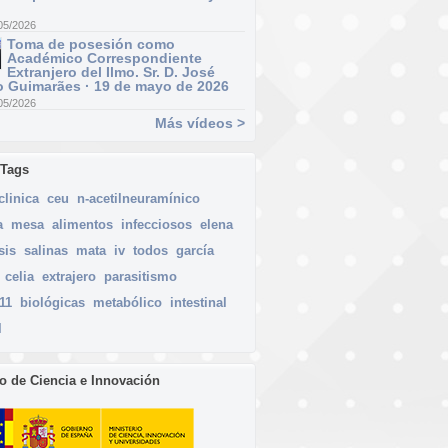
05/2026
Toma de posesión como
Académico Correspondiente
Extranjero del Ilmo. Sr. D. José
 Guimarães · 19 de mayo de 2026
05/2026
Más vídeos >
 Tags
clinica
ceu
n-acetilneuramínico
a
mesa
alimentos
infecciosos
elena
sis
salinas
mata
iv
todos
garcía
celia
extrajero
parasitismo
11
biológicas
metabólico
intestinal
l
io de Ciencia e Innovación