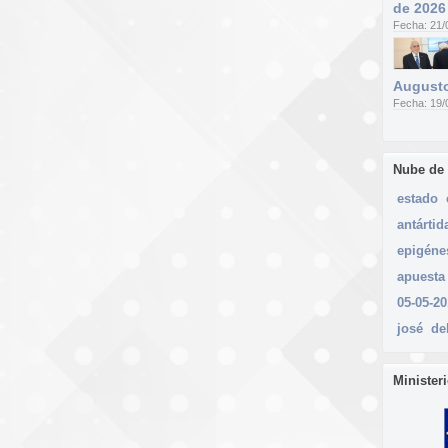
de 2026
Fecha: 21/
Augusto
Fecha: 19/
Nube de
estado
antártid
epigéne
apuesta
05-05-20
josé
de
Minister