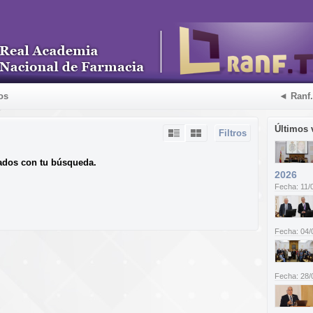
os
◄ Ranf
Últimos 
Filtros
ados con tu búsqueda.
2026
Fecha: 11/
Fecha: 04/
Fecha: 28/