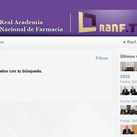
os
◄ Ranf
Últimos 
Filtros
ados con tu búsqueda.
2026
Fecha: 11/
Fecha: 04/
Fecha: 28/