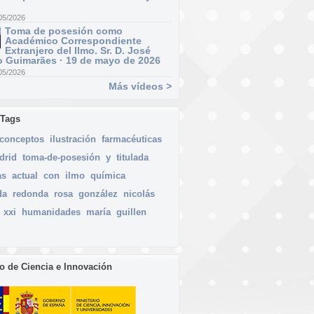
05/2026
Toma de posesión como
Académico Correspondiente
Extranjero del Ilmo. Sr. D. José
 Guimarães · 19 de mayo de 2026
05/2026
Más vídeos >
 Tags
conceptos
ilustración
farmacéuticas
drid
toma-de-posesión
y
titulada
as
actual
con
ilmo
química
da
redonda
rosa
gonzález
nicolás
xxi
humanidades
maría
guillen
io de Ciencia e Innovación