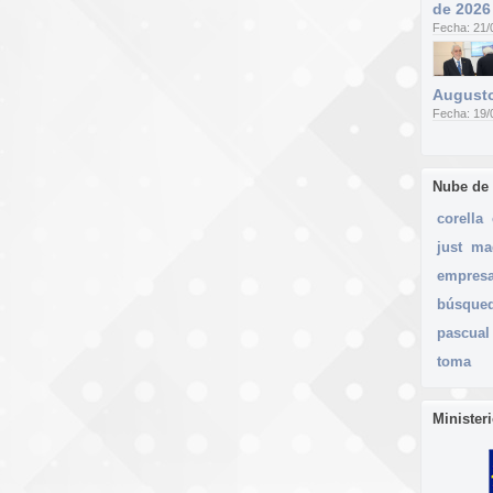
de 2026
Fecha: 21/
Augusto
Fecha: 19/
Nube de
corella
just
ma
empres
búsque
pascual
toma
Minister