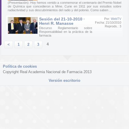
(Presentación): Hoy hemos venido a conmemorar el centenario del Premio Nobel
de Química que concedieron a Mme. Curie en 1911 por sus estudios sobre
radiactividad y sus descubrimientos del radio y del polonio. Como saben ...
Sesión del 21-10-2010 ·
Por:
WebTV
Fecha: 21/10/2010
Henri R. Manasse
Reprods.: 3
Discurso Reglamentario sobre
Responsabilidad en la práctica de la
farmacia
4
<
1
2
3
Política de cookies
Copyright Real Academia Nacional de Farmacia 2013
Versión escritorio