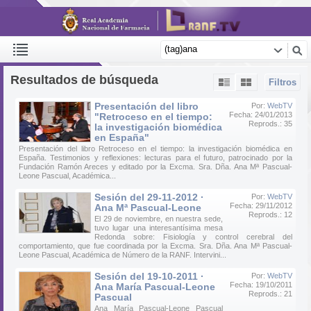
Resultados de búsqueda
Filtros
Presentación del libro
Por:
WebTV
Fecha: 24/01/2013
"Retroceso en el tiempo:
Reprods.: 35
la investigación biomédica
en España"
Presentación del libro Retroceso en el tiempo: la investigación biomédica en
España. Testimonios y reflexiones: lecturas para el futuro, patrocinado por la
Fundación Ramón Areces y editado por la Excma. Sra. Dña. Ana Mª Pascual-
Leone Pascual, Académica...
Sesión del 29-11-2012 ·
Por:
WebTV
Fecha: 29/11/2012
Ana Mª Pascual-Leone
Reprods.: 12
El 29 de noviembre, en nuestra sede,
tuvo lugar una interesantísima mesa
Redonda sobre: Fisiología y control cerebral del
comportamiento, que fue coordinada por la Excma. Sra. Dña. Ana Mª Pascual-
Leone Pascual, Académica de Número de la RANF. Intervini...
Sesión del 19-10-2011 ·
Por:
WebTV
Fecha: 19/10/2011
Ana María Pascual-Leone
Reprods.: 21
Pascual
Ana María Pascual-Leone Pascual