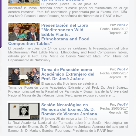
El pasado jueves 15 de junio se
celebraró la Mesa Redonda sobre: “Posible papel del microbioma en el eje
cerebro-intestino”. Esta fué coordinada y presentada por la Excma. Sra. Dña.
Ana María Pascual-Leone Pascual, Académica de Número de la RANF e Inve...
Presentación del Libro
Por:
WebTV
Fecha: 14/06/2017
"Mediterranean Wild
Reprods.: 37
Edible Plants.
Ethnobotany and Food
Composition Tables"
El pasado miércoles día 14 de junio se celebraró la Presentación del Libro
Mediterranean Wild Edible Plants. Ethnobotany and Food Composition Tables,
editado por la Prof. Dra. María de Cortes Sánchez Mata, Prof. Titular del
Departamento de Nutrición y ...
Toma de Posesión como
Por:
WebTV
Fecha: 08/06/2017
Académico Extranjero del
Reprods.: 31
Prof. Dr. José Juárez
El pasado día 8 de junio se celebró la
Toma de Posesión como Académico Extranjero del Prof. Dr. José Juárez,
Profesor principal en la Facultad de Farmacia y Bioquímica de la Universidad
Nacional Mayor de San Marcos. Lima. Perú, quien expuso su conferen...
Sesión Necrológica en
Por:
WebTV
Fecha: 25/05/2017
Memoria del Excmo. Sr. D.
Reprods.: 62
Román de Vicente Jordana
El jueves 25 de mayo a las 19 horas
la Real Academia Nacional de Farmacia celebró la Sesión Necrológica en
memoria del Excmo. Sr. D. Román de Vicente Jordana. Apertura del acto por el
Excmo. Sr. D. Mariano Esteban Rodríguez, Presidente de la RANF Inter...