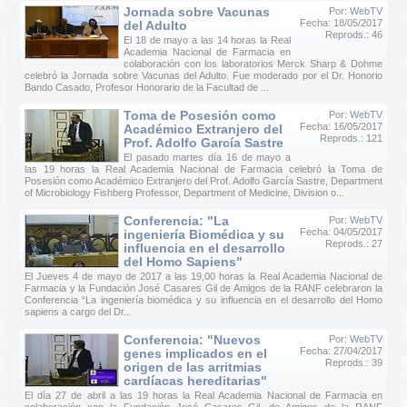
Jornada sobre Vacunas
Por:
WebTV
Fecha: 18/05/2017
del Adulto
Reprods.: 46
El 18 de mayo a las 14 horas la Real
Academia Nacional de Farmacia en
colaboración con los laboratorios Merck Sharp & Dohme
celebró la Jornada sobre Vacunas del Adulto. Fue moderado por el Dr. Honorio
Bando Casado, Profesor Honorario de la Facultad de ...
Toma de Posesión como
Por:
WebTV
Fecha: 16/05/2017
Académico Extranjero del
Reprods.: 121
Prof. Adolfo García Sastre
El pasado martes día 16 de mayo a
las 19 horas la Real Academia Nacional de Farmacia celebró la Toma de
Posesión como Académico Extranjero del Prof. Adolfo García Sastre, Department
of Microbiology Fishberg Professor, Department of Medicine, Division o...
Conferencia: "La
Por:
WebTV
Fecha: 04/05/2017
ingeniería Biomédica y su
Reprods.: 27
influencia en el desarrollo
del Homo Sapiens"
El Jueves 4 de mayo de 2017 a las 19,00 horas la Real Academia Nacional de
Farmacia y la Fundación José Casares Gil de Amigos de la RANF celebraron la
Conferencia “La ingeniería biomédica y su influencia en el desarrollo del Homo
sapiens a cargo del Dr...
Conferencia: "Nuevos
Por:
WebTV
Fecha: 27/04/2017
genes implicados en el
Reprods.: 39
origen de las arritmias
cardíacas hereditarias"
El día 27 de abril a las 19 horas la Real Academia Nacional de Farmacia en