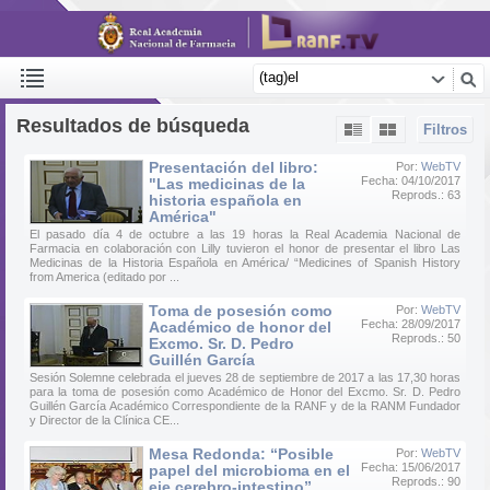
Resultados de búsqueda
Filtros
Presentación del libro:
Por:
WebTV
Fecha: 04/10/2017
"Las medicinas de la
Reprods.: 63
historia española en
América"
El pasado día 4 de octubre a las 19 horas la Real Academia Nacional de
Farmacia en colaboración con Lilly tuvieron el honor de presentar el libro Las
Medicinas de la Historia Española en América/ “Medicines of Spanish History
from America (editado por ...
Toma de posesión como
Por:
WebTV
Fecha: 28/09/2017
Académico de honor del
Reprods.: 50
Excmo. Sr. D. Pedro
Guillén García
Sesión Solemne celebrada el jueves 28 de septiembre de 2017 a las 17,30 horas
para la toma de posesión como Académico de Honor del Excmo. Sr. D. Pedro
Guillén García Académico Correspondiente de la RANF y de la RANM Fundador
y Director de la Clínica CE...
Mesa Redonda: “Posible
Por:
WebTV
Fecha: 15/06/2017
papel del microbioma en el
Reprods.: 90
eje cerebro-intestino”