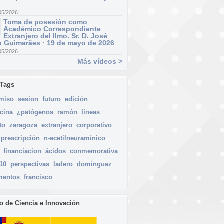
05/2026
Toma de posesión como
Académico Correspondiente
Extranjero del Ilmo. Sr. D. José
 Guimarães · 19 de mayo de 2026
05/2026
Más vídeos >
 Tags
miso
sesion
futuro
edición
cina
¿patógenos
ramón
líneas
to
zaragoza
extranjero
corporativo
“prescripción
n-acetilneuramínico
financiacion
ácidos
conmemorativa
010
perspectivas
ladero
domínguez
mentos
francisco
io de Ciencia e Innovación