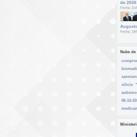
de 2026
Fecha: 21/
Augusto
Fecha: 19/
Nube de
compro
biomedi
sarmien
silicio
autismo
06-10-2
medica
Minister