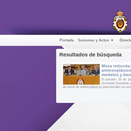
Portada
Sesiones y Actos ▼
Direct
Resultados de búsqueda
Mesa redonda:
antineoplásico
modelos y ben
El pasado 28 de ju
Sociedad Española d
de dosis de antineoplásicos parenterales en onco