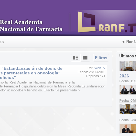
os
◄ Ranf
Últimos 
Filtros
 "Estandarización de dosis de
Por:
WebTV
Fecha: 28/06/2016
s parenterales en oncología:
2026
Reprods.: 71
eficios"
Fecha: 11/
nio la Real Academia Nacional de Farmacia y la
e Farmacia Hospitalaria celebraron la Mesa Redonda:Estandarización
logía: modelos y beneficios. El acto fué presentado p...
Fecha: 04/
Fecha: 28/