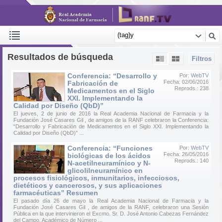
Resultados de búsqueda
Filtros
Conferencia: “Desarrollo y
Por:
WebTV
Fecha: 02/06/2016
Fabricación de
Reprods.: 238
Medicamentos en el Siglo
XXI. Implementando la
Calidad por Diseño (QbD)”
El jueves, 2 de junio de 2016 la Real Academia Nacional de Farmacia y la
Fundación José Casares Gil , de amigos de la RANF celebraron la Conferencia:
“Desarrollo y Fabricación de Medicamentos en el Siglo XXI. Implementando la
Calidad por Diseño (QbD)” ...
Conferencia: “Funciones
Por:
WebTV
Fecha: 26/05/2016
biológicas de los ácidos
Reprods.: 140
N-acetilneuramínico y N-
glicolilneuramínico en
procesos fisiológicos, inmunitarios, infecciosos,
dietéticos y cancerosos, y sus aplicaciones
farmacéuticas” Resumen
El pasado día 26 de mayo la Real Academia Nacional de Farmacia y la
Fundación José Casares Gil , de amigos de la RANF, celebraron una Sesión
Pública en la que intervinieron el Excmo. Sr. D. José Antonio Cabezas Fernández
del Campo, Académico de Número ...