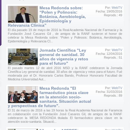
Mesa Redonda sobre:
Por:
WebTV
Fecha: 19/05/2016
“Polen y Polinosis:
Reprods.: 49
Botánica, Aerobiología,
Epidemiología y
Relevancia Clínica”
El día pasado 19 de mayo de 2016 la Real Academia Nacional de Farmacia y la
Fundación José Casares Gil , de amigos de la RANF tuvieron el honor de
celebrar la Mesa Redonda sobre: “Polen y Polinosis: Botánica, Aerobiología,
Epidemiología y Relevancia Cl...
Jornada Científica "Ley
Por:
WebTV
Fecha: 12/04/2016
general de sanidad. 30
Reprods.: 51
años de vigencia y retos
para el futuro"
El pasado martes 12 de abril 2016 MSD y la RANF celebraron la Jornada
Cinetífica Ley general de sanidad. 30 años de vigencia y retos para el futuro. Fué
moderada por el Dr. Honorario Carlos Bando, Profesor Honorario Facultad de
Medicina Universidad Aut...
Mesa Redonda "El
Por:
WebTV
Fecha: 31/03/2016
farmacéutico pieza clave
Reprods.: 89
en la atención socio-
sanitaria. Situación actual
y perspectivas de futuro".
El 31 de marzo de 2016 a las 19 horas la Real Academia Nacional de Faramcia
en colaboración con la Fundación José Casares Gil, de amigos de la RANF
celebraron la MESA REDONDA titulada El farmacéutico pieza clave en la
atención socio-sanitaria. Situació...