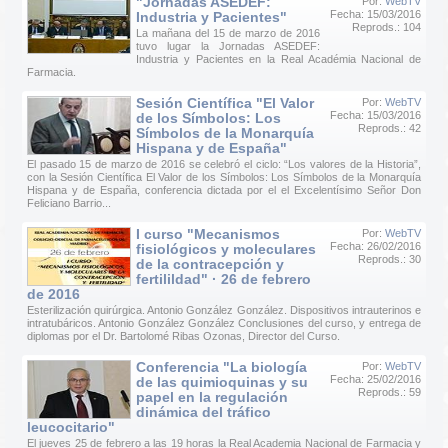
"Jornadas ASEDEF:
Por:
WebTV
Fecha: 15/03/2016
Industria y Pacientes"
Reprods.: 104
La mañana del 15 de marzo de 2016
tuvo lugar la Jornadas ASEDEF:
Industria y Pacientes en la Real Académia Nacional de
Farmacia.
Sesión Científica "El Valor
Por:
WebTV
Fecha: 15/03/2016
de los Símbolos: Los
Reprods.: 42
Símbolos de la Monarquía
Hispana y de España"
El pasado 15 de marzo de 2016 se celebró el ciclo: “Los valores de la Historia”,
con la Sesión Científica El Valor de los Símbolos: Los Símbolos de la Monarquía
Hispana y de España, conferencia dictada por el el Excelentísimo Señor Don
Feliciano Barrio...
I curso "Mecanismos
Por:
WebTV
Fecha: 26/02/2016
fisiológicos y moleculares
Reprods.: 30
de la contracepción y
fertilildad" · 26 de febrero
de 2016
Esterilización quirúrgica. Antonio González González. Dispositivos intrauterinos e
intratubáricos. Antonio González González Conclusiones del curso, y entrega de
diplomas por el Dr. Bartolomé Ribas Ozonas, Director del Curso.
Conferencia "La biología
Por:
WebTV
Fecha: 25/02/2016
de las quimioquinas y su
Reprods.: 59
papel en la regulación
dinámica del tráfico
leucocitario"
El jueves 25 de febrero a las 19 horas la Real Academia Nacional de Farmacia y