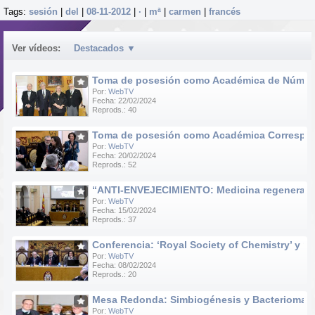
Tags:
sesión
|
del
|
08-11-2012
|
·
|
mª
|
carmen
|
francés
Ver vídeos:
Destacados
▼
Toma de posesión como Académica de Número d
Por:
WebTV
Fecha: 22/02/2024
Reprods.: 40
Toma de posesión como Académica Correspondie
Por:
WebTV
Fecha: 20/02/2024
Reprods.: 52
“ANTI-ENVEJECIMIENTO: Medicina regenerativa e
Por:
WebTV
Fecha: 15/02/2024
Reprods.: 37
Conferencia: ‘Royal Society of Chemistry’ y ‘R
Por:
WebTV
Fecha: 08/02/2024
Reprods.: 20
Mesa Redonda: Simbiogénesis y Bacteriomas
Por:
WebTV