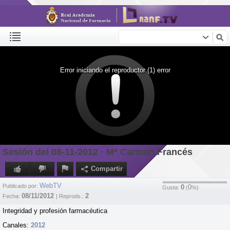
Error iniciando el reproductor (1) error
Sesión del 08-11-2012 · Mª Carmen Francés
Compartir
WebTV
Publicado por:
0
0
Gusta:
(
%)
08/11/2012
2
Fecha:
| Reprods.:
Integridad y profesión farmacéutica
Canales:
2012