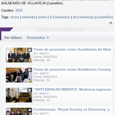
BALNEARIO DE VILLAVIEJA (Castellón).
Canales:
2015
Tags:
mesa
|
redonda
|
sobre
|
el
|
balneario
|
de
|
villavieja
|
(castellón)
Ver vídeos:
Destacados
▼
Toma de posesión como Académica de Número d
Por:
WebTV
Fecha: 22/02/2024
Reprods.: 40
Toma de posesión como Académica Correspondie
Por:
WebTV
Fecha: 20/02/2024
Reprods.: 52
“ANTI-ENVEJECIMIENTO: Medicina regenerativa e
Por:
WebTV
Fecha: 15/02/2024
Reprods.: 37
Conferencia: ‘Royal Society of Chemistry’ y ‘R
Por:
WebTV