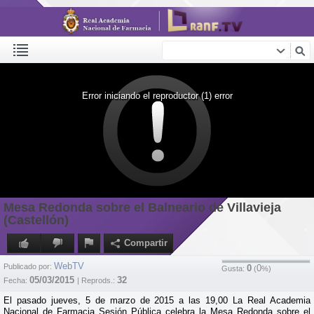
Error iniciando el reproductor (1) error
Mesa Redonda sobre el Balneario de Villavieja
(Castellón)
Compartir
WebTV
Publicado por:
0
0
Gusta:
(
%)
05/03/2015
32
Fecha:
| Reprods.:
El pasado jueves, 5 de marzo de 2015 a las 19,00 La Real Academia
Nacional de Farmacia Sesión Pública celebra la Mesa Redonda sobre el