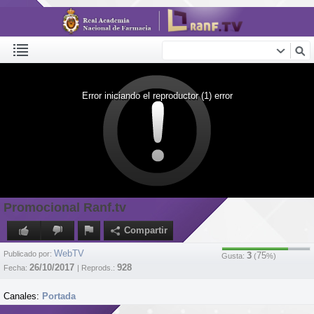
Error iniciando el reproductor (1) error
Promocional Ranf.tv
Compartir
WebTV
Publicado por:
3
75
Gusta:
(
%)
26/10/2017
928
Fecha:
| Reprods.:
Canales:
Portada