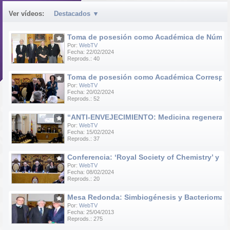
Ver vídeos:
Destacados
▼
Toma de posesión como Académica de Número d
Por:
WebTV
Fecha: 22/02/2024
Reprods.: 40
Toma de posesión como Académica Correspondie
Por:
WebTV
Fecha: 20/02/2024
Reprods.: 52
“ANTI-ENVEJECIMIENTO: Medicina regenerativa e
Por:
WebTV
Fecha: 15/02/2024
Reprods.: 37
Conferencia: ‘Royal Society of Chemistry’ y ‘R
Por:
WebTV
Fecha: 08/02/2024
Reprods.: 20
Mesa Redonda: Simbiogénesis y Bacteriomas
Por:
WebTV
Fecha: 25/04/2013
Reprods.: 275