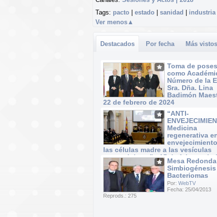
Tags:
pacto
|
estado
|
sanidad
|
industria
Ver menos
▲
Destacados
Por fecha
Más visto
Toma de poses
como Académi
Número de la 
Sra. Dña. Lina
Badimón Maest
22 de febrero de 2024
Por:
WebTV
“ANTI-
Fecha: 22/02/2024
ENVEJECIMIEN
Reprods.: 40
Medicina
regenerativa e
envejecimiento
las células madre a las vesículas
extracelulares” · 15 de febrero de
Mesa Redonda
Por:
WebTV
Simbiogénesis
Fecha: 15/02/2024
Bacteriomas
Reprods.: 37
Por:
WebTV
Fecha: 25/04/2013
Reprods.: 275