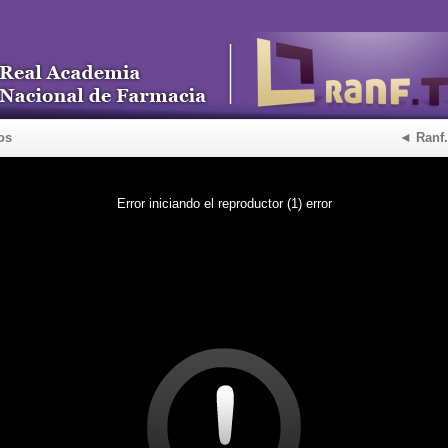
os
◄ Ranf
Error iniciando el reproductor (1) error