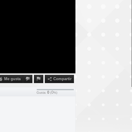
Me gusta
Compartir
0
0
Gusta:
(
%)