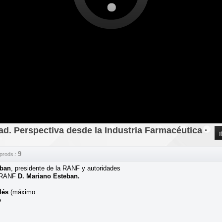
ad. Perspectiva desde la Industria Farmacéutica ·
9
prods.:
eban
, presidente de la RANF y autoridades
a RANF
D. Mariano Esteban.
lés
(máximo
o