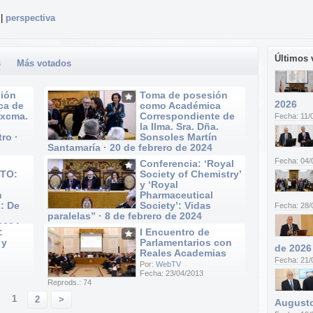
|
perspectiva
Últimos 
s
Más votados
ión
Toma de posesión
2026
ca de
como Académica
Excma.
Correspondiente de
Fecha: 11/
la Ilma. Sra. Dña.
ro ·
Sonsoles Martín
Santamaría · 20 de febrero de 2024
Por:
WebTV
Fecha: 04/
Conferencia: ‘Royal
Fecha: 20/02/2024
TO:
Society of Chemistry’
Reprods.: 52
y ‘Royal
n
Pharmaceutical
: De
Society’: Vidas
Fecha: 28/
paralelas” · 8 de febrero de 2024
 2024
Por:
WebTV
:
I Encuentro de
Fecha: 08/02/2024
 y
Parlamentarios con
Reprods.: 20
de 2026
Reales Academias
Fecha: 21/
Por:
WebTV
Fecha: 23/04/2013
Reprods.: 74
1
2
>
Augusto