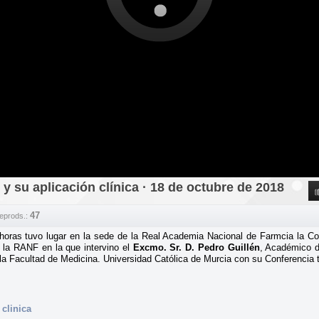
 su aplicación clínica · 18 de octubre de 2018
47
Reprods.:
horas tuvo lugar en la sede de la Real Academia Nacional de Farmcia la Co
la RANF en la que intervino el
Excmo. Sr. D. Pedro Guillén
, Académico d
 Facultad de Medicina. Universidad Católica de Murcia con su Conferencia t
clinica