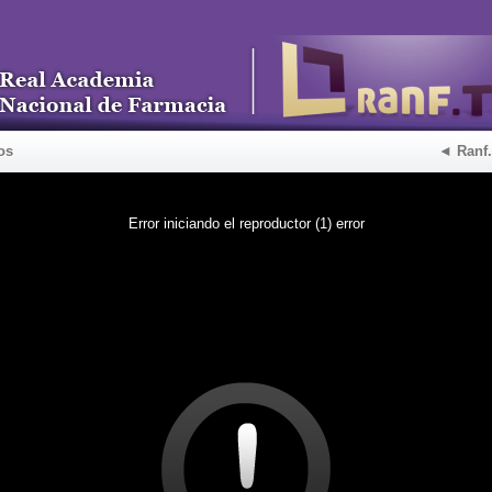
os
◄ Ranf
Error iniciando el reproductor (1) error