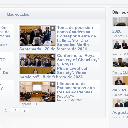
Últimos 
s
Más votados
ión
Toma de posesión
2026
ca de
como Académica
Excma.
Correspondiente de
Fecha: 11/
la Ilma. Sra. Dña.
ro ·
Sonsoles Martín
Santamaría · 20 de febrero de 2024
Por:
WebTV
Fecha: 04/
Conferencia: ‘Royal
Fecha: 20/02/2024
TO:
Society of Chemistry’
Reprods.: 52
y ‘Royal
n
Pharmaceutical
: De
Society’: Vidas
Fecha: 28/
paralelas” · 8 de febrero de 2024
 2024
Por:
WebTV
:
I Encuentro de
Fecha: 08/02/2024
 y
Parlamentarios con
Reprods.: 20
de 2026
Reales Academias
Fecha: 21/
Por:
WebTV
Fecha: 23/04/2013
Reprods.: 74
1
2
>
Augusto
Fecha: 19/