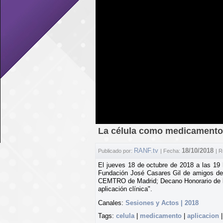
La célula como medicamento y
RANF.tv
18/10/2018
Publicado por:
| Fecha:
| 
El jueves 18 de octubre de 2018 a las 19 
Fundación José Casares Gil de amigos de 
CEMTRO de Madrid; Decano Honorario de la
aplicación clínica".
Canales:
Sesiones y Actos | 2018
Tags:
celula
|
medicamento
|
aplicacion
|