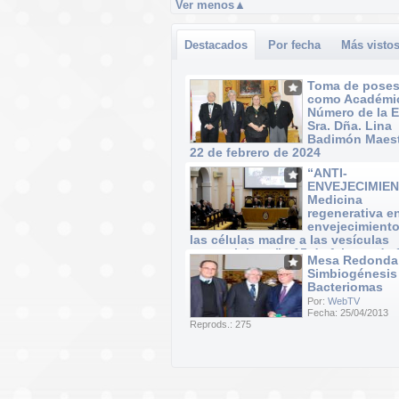
Ver menos
▲
Destacados
Por fecha
Más visto
Toma de poses
como Académi
Número de la 
Sra. Dña. Lina
Badimón Maest
22 de febrero de 2024
Por:
WebTV
“ANTI-
Fecha: 22/02/2024
ENVEJECIMIEN
Reprods.: 40
Medicina
regenerativa e
envejecimiento
las células madre a las vesículas
extracelulares” · 15 de febrero de
Mesa Redonda
Por:
WebTV
Simbiogénesis
Fecha: 15/02/2024
Bacteriomas
Reprods.: 37
Por:
WebTV
Fecha: 25/04/2013
Reprods.: 275