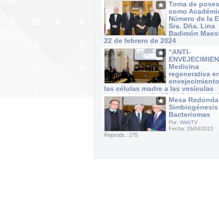
Toma de poses
como Académi
Número de la 
Sra. Dña. Lina
Badimón Maest
22 de febrero de 2024
Por:
WebTV
“ANTI-
Fecha: 22/02/2024
ENVEJECIMIEN
Reprods.: 40
Medicina
regenerativa e
envejecimiento
las células madre a las vesículas
extracelulares” · 15 de febrero de
Mesa Redonda
Por:
WebTV
Simbiogénesis
Fecha: 15/02/2024
Bacteriomas
Reprods.: 37
Por:
WebTV
Fecha: 25/04/2013
Reprods.: 275