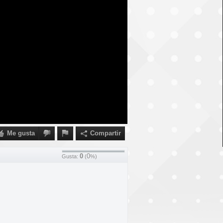
Me gusta
Compartir
0
0
Gusta:
(
%)