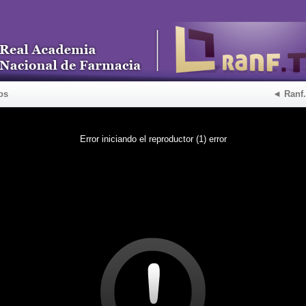
os
◄ Ranf
Error iniciando el reproductor (1) error