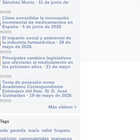
Sánchez Muniz · 11 de junio de
06/2026
Cómo consolidar la innovación
incremental de medicamentos en
España · 4 de junio de 2026
06/2026
El impacto social y ambiental de
la industria farmacéutica · 28 de
mayo de 2026
05/2026
Principales cambios legislativos
que afectarán al medicamento en
los próximos años · 21 de mayo
05/2026
Toma de posesión como
Académico Correspondiente
Extranjero del Ilmo. Sr. D. José
 Guimarães · 19 de mayo de 2026
05/2026
Más vídeos >
 Tags
sida
garantía
maría
vallet
hispana
utricion
nanomateriales
marruecos