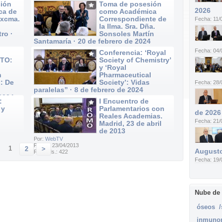
ión
Toma de posesión
2026
ca de
como Académica
Excma.
Correspondiente de
Fecha: 11/
la Ilma. Sra. Dña.
ro ·
Sonsoles Martín
Santamaría · 20 de febrero de 2024
Por:
WebTV
Fecha: 04/
Conferencia: ‘Royal
Fecha: 20/02/2024
TO:
Society of Chemistry’
Reprods.: 52
y ‘Royal
n
Pharmaceutical
: De
Society’: Vidas
Fecha: 28/
paralelas” · 8 de febrero de 2024
 2024
Por:
WebTV
:
I Encuentro de
Fecha: 08/02/2024
 y
Parlamentarios con
Reprods.: 20
de 2026
Reales Academias.
Fecha: 21/
Madrid, 23 de abril
de 2013
Por:
WebTV
Fecha: 23/04/2013
1
2
>
Augusto
Reprods.: 422
Fecha: 19/
Nube de
óseos
/
inmunon