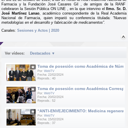
Farmacia y la Fundación José Casares Gil , de amigos de la RANF
celebraron la Sesión Pública ON LINE , en la que intervino el
Ilmo. Sr. D.
José Martínez Lanao
, académico correspondiente de la Real Academia
Nacional de Farmacia, quien imparió su conferencia titulada:
“Nuevas
metodologías en el desarrollo y fabricación de medicamentos”.
Canales:
Sesiones y Actos | 2020
Ver vídeos:
Destacados
▼
Toma de posesión como Académica de Número d
Por:
WebTV
Fecha: 22/02/2024
Reprods.: 40
Toma de posesión como Académica Correspondie
Por:
WebTV
Fecha: 20/02/2024
Reprods.: 52
“ANTI-ENVEJECIMIENTO: Medicina regenerativa e
Por:
WebTV
Fecha: 15/02/2024
Reprods.: 37