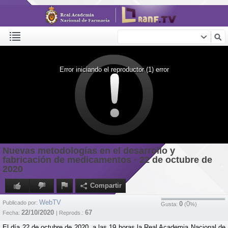
Error iniciando el reproductor (1) error
Nuevas metodologías en el desarrollo y
fabricación de medicamentos · 22 de octubre de
2020
Compartir
WebTV
Publicado por:
0
0
Gusta:
(
%)
22/10/2020
67
Fecha:
| Reprods.:
El día 22 de octubre de 2020, a las 19 horas la Real Academia Nacional de