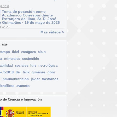
05/2026
Toma de posesión como
Académico Correspondiente
Extranjero del Ilmo. Sr. D. José
 Guimarães · 19 de mayo de 2026
05/2026
Más vídeos >
 Tags
campo
fidel
zaragoza
alain
sa
minerales
sostenible
abilidad
sociales
luis
necrológica
6-05-2010
del
félix
giménez
goñi
inmunonutricion
javier
trastornos
ientíficas
avances
io de Ciencia e Innovación