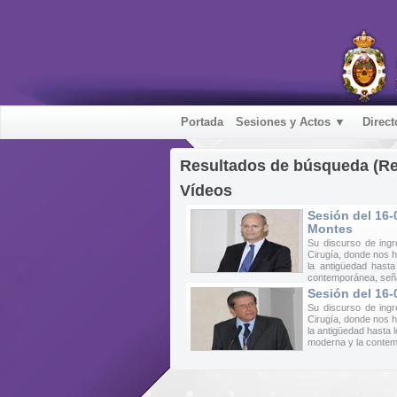
Portada
Sesiones y Actos ▼
Direct
Resultados de búsqueda (R
Vídeos
Sesión del 16-
Montes
Su discurso de ingr
Cirugía, donde nos h
la antigüedad hast
contemporánea, seña
Sesión del 16-
Su discurso de ingr
Cirugía, donde nos h
la antigüedad hasta 
moderna y la contem