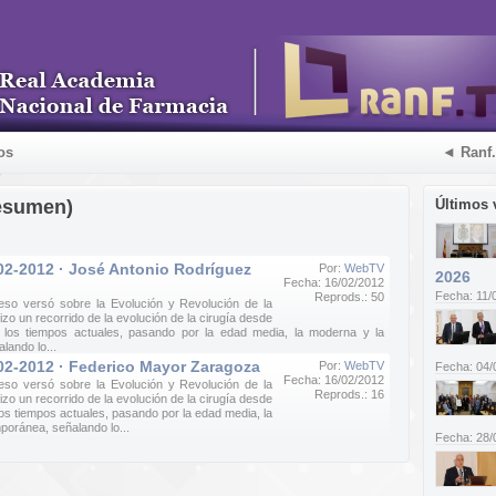
os
◄ Ranf
esumen)
Últimos 
02-2012 · José Antonio Rodríguez
Por:
WebTV
2026
Fecha: 16/02/2012
Fecha: 11/
Reprods.: 50
eso versó sobre la Evolución y Revolución de la
izo un recorrido de la evolución de la cirugía desde
a los tiempos actuales, pasando por la edad media, la moderna y la
lando lo...
02-2012 · Federico Mayor Zaragoza
Por:
WebTV
Fecha: 04/
Fecha: 16/02/2012
eso versó sobre la Evolución y Revolución de la
Reprods.: 16
izo un recorrido de la evolución de la cirugía desde
los tiempos actuales, pasando por la edad media, la
poránea, señalando lo...
Fecha: 28/