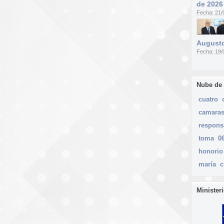
de 2026
Fecha: 21/
Augusto
Fecha: 19/
Nube de
cuatro
camara
respons
toma
0
honorio
maría
c
Minister