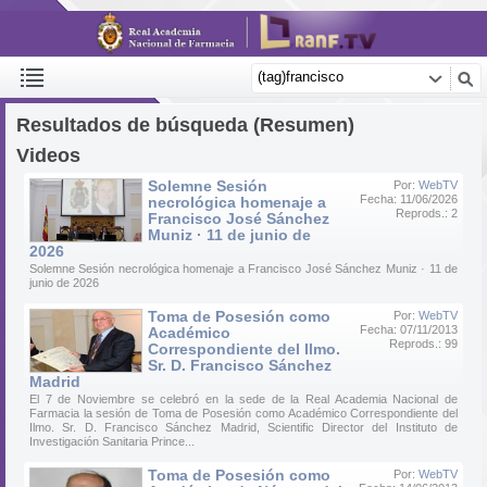
Resultados de búsqueda (Resumen)
Videos
Solemne Sesión
Por:
WebTV
Fecha: 11/06/2026
necrológica homenaje a
Reprods.: 2
Francisco José Sánchez
Muniz · 11 de junio de
2026
Solemne Sesión necrológica homenaje a Francisco José Sánchez Muniz · 11 de
junio de 2026
Toma de Posesión como
Por:
WebTV
Fecha: 07/11/2013
Académico
Reprods.: 99
Correspondiente del Ilmo.
Sr. D. Francisco Sánchez
Madrid
El 7 de Noviembre se celebró en la sede de la Real Academia Nacional de
Farmacia la sesión de Toma de Posesión como Académico Correspondiente del
Ilmo. Sr. D. Francisco Sánchez Madrid, Scientific Director del Instituto de
Investigación Sanitaria Prince...
Toma de Posesión como
Por:
WebTV