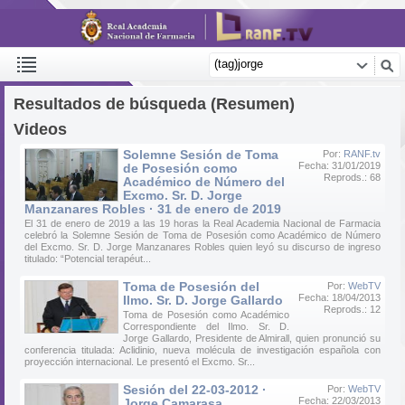
Resultados de búsqueda (Resumen)
Videos
Solemne Sesión de Toma
Por:
RANF.tv
Fecha: 31/01/2019
de Posesión como
Reprods.: 68
Académico de Número del
Excmo. Sr. D. Jorge
Manzanares Robles · 31 de enero de 2019
El 31 de enero de 2019 a las 19 horas la Real Academia Nacional de Farmacia
celebró la Solemne Sesión de Toma de Posesión como Académico de Número
del Excmo. Sr. D. Jorge Manzanares Robles quien leyó su discurso de ingreso
titulado: “Potencial terapéut...
Toma de Posesión del
Por:
WebTV
Fecha: 18/04/2013
Ilmo. Sr. D. Jorge Gallardo
Reprods.: 12
Toma de Posesión como Académico
Correspondiente del Ilmo. Sr. D.
Jorge Gallardo, Presidente de Almirall, quien pronunció su
conferencia titulada: Aclidinio, nueva molécula de investigación española con
proyección internacional. Le presentó el Excmo. Sr...
Sesión del 22-03-2012 ·
Por:
WebTV
Fecha: 22/03/2013
Jorge Camarasa