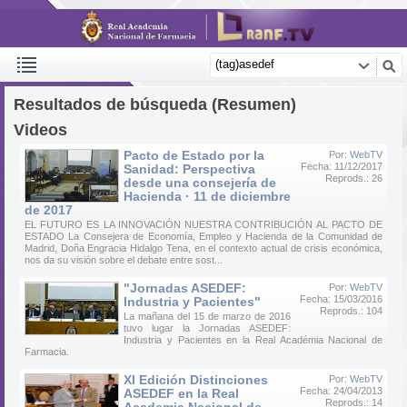
Resultados de búsqueda (Resumen)
Videos
Pacto de Estado por la
Por:
WebTV
Fecha: 11/12/2017
Sanidad: Perspectiva
Reprods.: 26
desde una consejería de
Hacienda · 11 de diciembre
de 2017
EL FUTURO ES LA INNOVACIÓN NUESTRA CONTRIBUCIÓN AL PACTO DE
ESTADO La Consejera de Economía, Empleo y Hacienda de la Comunidad de
Madrid, Doña Engracia Hidalgo Tena, en el contexto actual de crisis económica,
nos da su visión sobre el debate entre sost...
"Jornadas ASEDEF:
Por:
WebTV
Fecha: 15/03/2016
Industria y Pacientes"
Reprods.: 104
La mañana del 15 de marzo de 2016
tuvo lugar la Jornadas ASEDEF:
Industria y Pacientes en la Real Académia Nacional de
Farmacia.
XI Edición Distinciones
Por:
WebTV
Fecha: 24/04/2013
ASEDEF en la Real
Reprods.: 14