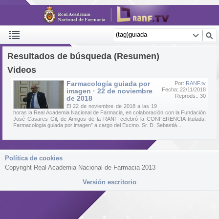
Resultados de búsqueda (Resumen)
Videos
Farmacología guiada por
Por:
RANF.tv
Fecha: 22/11/2018
imagen · 22 de noviembre
Reprods.: 30
de 2018
El 22 de noviembre de 2018 a las 19
horas la Real Academia Nacional de Farmacia, en colaboración con la Fundación
José Casares Gil, de Amigos de la RANF celebró la CONFERENCIA titulada:
Farmacología guiada por imagen” a cargo del Excmo. Sr. D. Sebastiá...
Política de cookies
Copyright Real Academia Nacional de Farmacia 2013
Versión escritorio