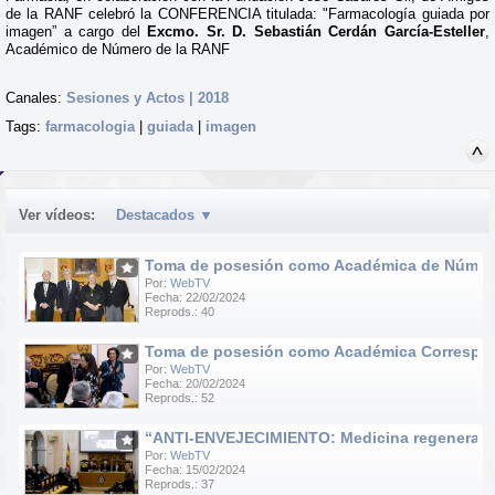
de la RANF celebró la CONFERENCIA titulada: "Farmacología guiada por
imagen” a cargo del
Excmo. Sr. D. Sebastián Cerdán García-Esteller
,
Académico de Número de la RANF
Canales:
Sesiones y Actos | 2018
Tags:
farmacologia
|
guiada
|
imagen
Ver vídeos:
Destacados
▼
Toma de posesión como Académica de Número d
Por:
WebTV
Fecha: 22/02/2024
Reprods.: 40
Toma de posesión como Académica Correspondie
Por:
WebTV
Fecha: 20/02/2024
Reprods.: 52
“ANTI-ENVEJECIMIENTO: Medicina regenerativa e
Por:
WebTV
Fecha: 15/02/2024
Reprods.: 37