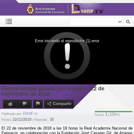
Error iniciando el reproductor (1) error
Farmacología guiada por imagen · 22 de
noviembre de 2018
Compartir
RANF.tv
Publicado por:
1
100
Gusta:
(
%)
22/11/2018
30
Fecha:
| Reprods.:
El 22 de noviembre de 2018 a las 19 horas la Real Academia Nacional de
Farmacia, en colaboración con la Fundación José Casares Gil, de Amigos