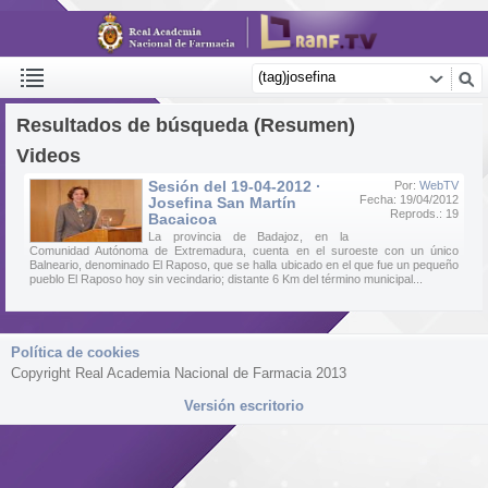
Resultados de búsqueda (Resumen)
Videos
Sesión del 19-04-2012 ·
Por:
WebTV
Fecha: 19/04/2012
Josefina San Martín
Reprods.: 19
Bacaicoa
La provincia de Badajoz, en la
Comunidad Autónoma de Extremadura, cuenta en el suroeste con un único
Balneario, denominado El Raposo, que se halla ubicado en el que fue un pequeño
pueblo El Raposo hoy sin vecindario; distante 6 Km del término municipal...
Política de cookies
Copyright Real Academia Nacional de Farmacia 2013
Versión escritorio