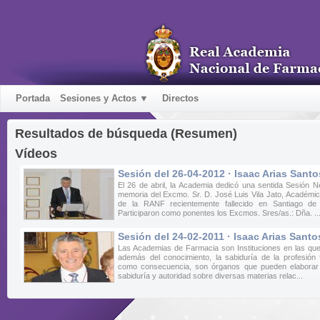
Portada
Sesiones y Actos ▼
Directos
Resultados de búsqueda (Resumen)
Vídeos
Sesión del 26-04-2012 · Isaac Arias Santo
El 26 de abril, la Academia dedicó una sentida Sesión N
memoria del Excmo. Sr. D. José Luis Vila Jato, Académ
de la RANF recientemente fallecido en Santiago de
Participaron como ponentes los Excmos. Sres/as.: Dña. ..
Sesión del 24-02-2011 · Isaac Arias Santo
Las Academias de Farmacia son Instituciones en las que
además del conocimiento, la sabiduría de la profesión 
como consecuencia, son órganos que pueden elaborar c
sabiduría y autoridad sobre diversas materias relac...