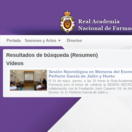
Portada
Sesiones y Actos ▼
Directos
Resultados de búsqueda (Resumen)
Vídeos
Sesión Necrológica en Memoria del Excmo
Perfecto García de Jalón y Hueto
El 14 de mayo, jueves, a las 19 horas la Real Academi
Farmacia tuvo el honor de celebrar la SESIÓN NEC
colaboración con la Fundación José Casares Gil, de A
Excmo. Sr. D. Perfecto García de Jalón y...