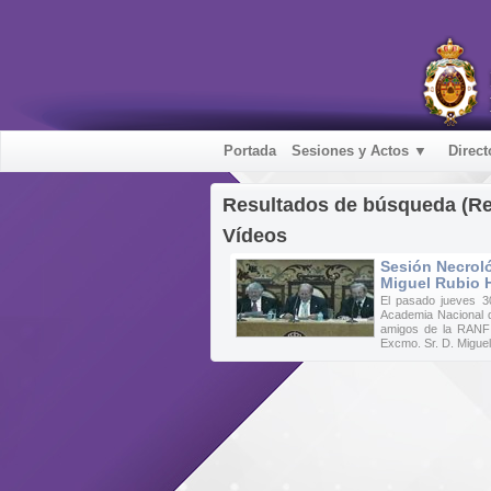
Portada
Sesiones y Actos ▼
Direct
Resultados de búsqueda (R
Vídeos
Sesión Necroló
Miguel Rubio 
El pasado jueves 3
Academia Nacional 
amigos de la RANF 
Excmo. Sr. D. Miguel