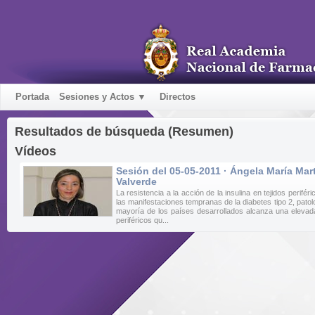
Portada
Sesiones y Actos ▼
Directos
Resultados de búsqueda (Resumen)
Vídeos
Sesión del 05-05-2011 · Ángela María Mar
Valverde
La resistencia a la acción de la insulina en tejidos perifér
las manifestaciones tempranas de la diabetes tipo 2, patol
mayoría de los países desarrollados alcanza una elevada 
periféricos qu...