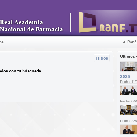
os
◄ Ranf
Últimos 
Filtros
ados con tu búsqueda.
2026
Fecha: 11/
Fecha: 04/
Fecha: 28/