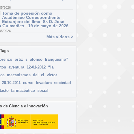
05/2026
Toma de posesión como
Académico Correspondiente
Extranjero del Ilmo. Sr. D. José
 Guimarães · 19 de mayo de 2026
05/2026
Más vídeos >
 Tags
lorenzo
ortiz
s
alonso
franquismo”
etos
aventura
12-01-2012
“la
ica
mecanismos
del
el
víctor
26-10-2011
curso
levadura
sociedad
tacto
farmacéutico
social
io de Ciencia e Innovación