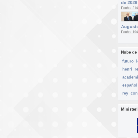
de 2026
Fecha: 21/
Augusto
Fecha: 19/
Nube de
futuro
henri
r
academ
español
rey
con
Minister