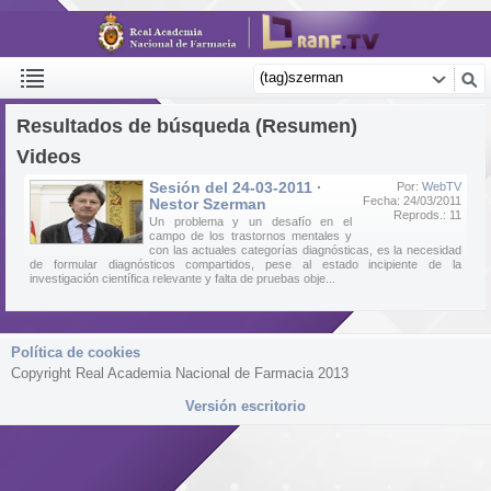
Resultados de búsqueda (Resumen)
Videos
Sesión del 24-03-2011 ·
Por:
WebTV
Fecha: 24/03/2011
Nestor Szerman
Reprods.: 11
Un problema y un desafío en el
campo de los trastornos mentales y
con las actuales categorías diagnósticas, es la necesidad
de formular diagnósticos compartidos, pese al estado incipiente de la
investigación científica relevante y falta de pruebas obje...
Política de cookies
Copyright Real Academia Nacional de Farmacia 2013
Versión escritorio