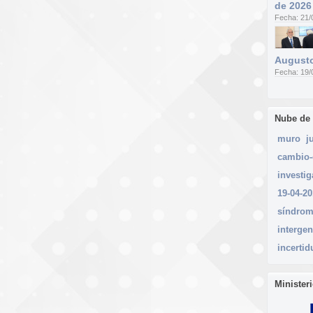
de 2026
Fecha: 21/
Augusto
Fecha: 19/
Nube de
muro
j
cambio-
investi
19-04-2
síndro
intergen
incerti
Minister