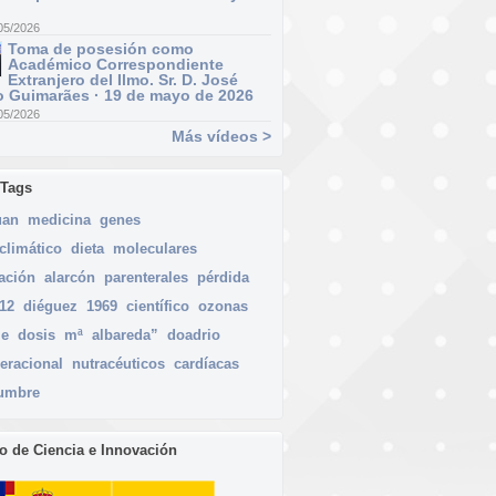
05/2026
Toma de posesión como
Académico Correspondiente
Extranjero del Ilmo. Sr. D. José
 Guimarães · 19 de mayo de 2026
05/2026
Más vídeos >
 Tags
uan
medicina
genes
climático
dieta
moleculares
gación
alarcón
parenterales
pérdida
012
diéguez
1969
científico
ozonas
me
dosis
mª
albareda”
doadrio
eracional
nutracéuticos
cardíacas
dumbre
io de Ciencia e Innovación