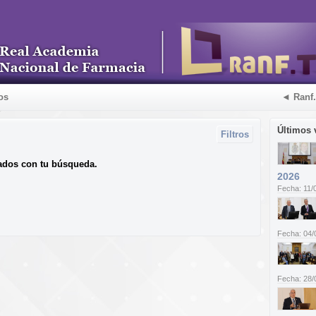
os
◄ Ranf
Últimos 
Filtros
ados con tu búsqueda.
2026
Fecha: 11/
Fecha: 04/
Fecha: 28/