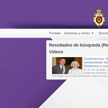
Portada
Sesiones y Actos ▼
Direct
Resultados de búsqueda (R
Vídeos
Conferencia: 5
extracelular d
fármacos y nu
El 10 de Octubre d
Academia Nacional 
con motivo de su Cincuentenario, sobre La aven