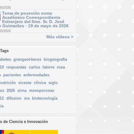
05/2026
Toma de posesión como
Académico Correspondiente
Extranjero del Ilmo. Sr. D. José
 Guimarães · 19 de mayo de 2026
05/2026
Más vídeos >
 Tags
abetes
grangeot-keros
biogeografia
010
respuestas
carlos
latorre
rosa
n
pacientes
enfermedades
utrición
vicente
clínica
siglo
os
2026
sirna
mesoporosas
012
difusion
sra
biotecnología
ia
io de Ciencia e Innovación