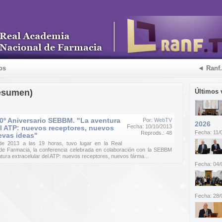
os
◄ Ranf
esumen)
Últimos 
0º Aniversario SEBBM. "La aventura
Por:
WebTV
2026
Fecha: 10/10/2013
el ATP: nuevos receptores, nuevos
Fecha: 11/
Reprods.: 48
evas ideas"
e 2013 a las 19 horas, tuvo lugar en la Real
de Farmacia, la conferencia celebrada en colaboración con la SEBBM
tura extracelular del ATP: nuevos receptores, nuevos fárma...
Fecha: 04/
Fecha: 28/