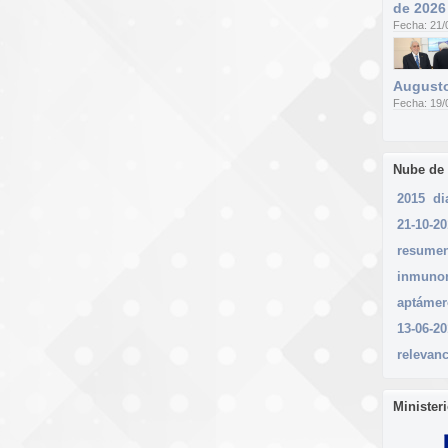
de 2026
Fecha: 21/
Augusto
Fecha: 19/
Nube de
2015
di
21-10-2
resume
inmunon
aptámer
13-06-2
relevanc
Minister