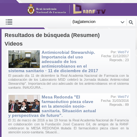
Resultados de búsqueda (Resumen)
Videos
Antimicrobial Stewarship.
Por:
WebTV
Fecha: 11/12/2017
Importancia del uso
Reprods.: 23
adecuado de los
antimicrobianos en el
sistema sanitario · 11 de diciembre de 2017
El pasado día 11 de diciembre la Real Academia Nacional de Farmacia con la
colaboración de los Laboratorio MSD celebró la Jornada titulada: Antimicrobial
Stewarship”. Importancia del uso adecuado de los antimicrobianos en el sistema
sanitario. INAUGURA...
Mesa Redonda "El
Por:
WebTV
Fecha: 31/03/2016
farmacéutico pieza clave
Reprods.: 89
en la atención socio-
sanitaria. Situación actual
y perspectivas de futuro".
El 31 de marzo de 2016 a las 19 horas la Real Academia Nacional de Faramcia
en colaboración con la Fundación José Casares Gil, de amigos de la RANF
celebraron la MESA REDONDA titulada El farmacéutico pieza clave en la
atención socio-sanitaria. Situació...