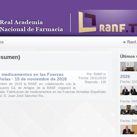
os
◄ Ranf
esumen)
Últimos 
e medicamentos en las Fuerzas
Por:
RANF.tv
2026
Fecha: 15/11/2018
olas · 15 de noviembre de 2018
Fecha: 11/
Reprods.: 135
embre de 2018 la RANF en colaboración con la
sares Gil, de Amigos de la RANF organizó la
da: Fabricacion de medicamentos en las Fuerzas Armadas Españolas
Sr. D. Juan José Sánchez Ra...
Fecha: 04/
Fecha: 28/