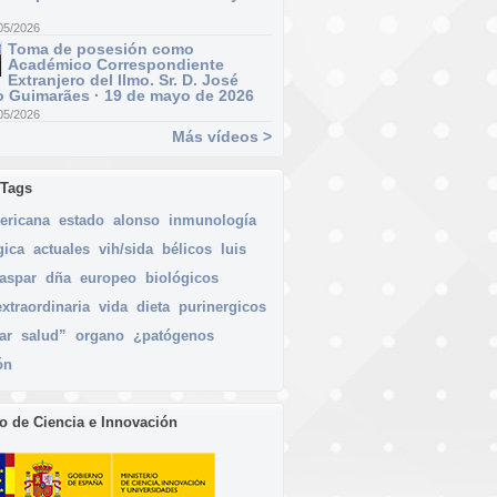
05/2026
Toma de posesión como
Académico Correspondiente
Extranjero del Ilmo. Sr. D. José
 Guimarães · 19 de mayo de 2026
05/2026
Más vídeos >
 Tags
ericana
estado
alonso
inmunología
gica
actuales
vih/sida
bélicos
luis
aspar
dña
europeo
biológicos
extraordinaria
vida
dieta
purinergicos
ar
salud”
organo
¿patógenos
ón
io de Ciencia e Innovación