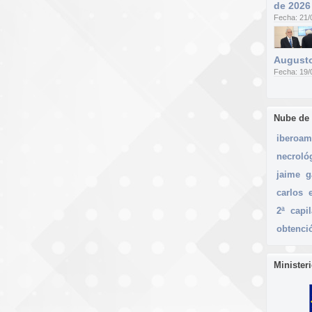
de 2026
Fecha: 21/
Augusto
Fecha: 19/
Nube de
iberoam
necroló
jaime
g
carlos
2ª
capil
obtenci
Minister