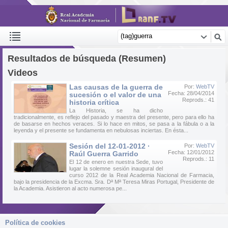
Resultados de búsqueda (Resumen)
Videos
Las causas de la guerra de
Por:
WebTV
Fecha: 28/04/2014
sucesión o el valor de una
Reprods.: 41
historia crítica
La Historia, se ha dicho
tradicionalmente, es reflejo del pasado y maestra del presente, pero para ello ha
de basarse en hechos veraces. Si lo hace en mitos, se pasa a la fábula o a la
leyenda y el presente se fundamenta en nebulosas inciertas. En ésta...
Sesión del 12-01-2012 ·
Por:
WebTV
Fecha: 12/01/2012
Raúl Guerra Garrido
Reprods.: 11
El 12 de enero en nuestra Sede, tuvo
lugar la solemne sesión inaugural del
curso 2012 de la Real Academia Nacional de Farmacia,
bajo la presidencia de la Excma. Sra. Dª Mª Teresa Miras Portugal, Presidente de
la Academia. Asistieron al acto numerosa pe...
Política de cookies