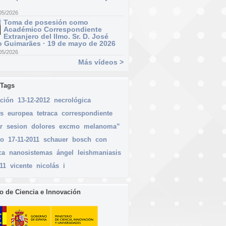
05/2026
Toma de posesión como
Académico Correspondiente
Extranjero del Ilmo. Sr. D. José
 Guimarães · 19 de mayo de 2026
05/2026
Más vídeos >
 Tags
ación
13-12-2012
necrológica
es
europea
tetraca
correspondiente
r
sesion
dolores
excmo
melanoma”
do
17-11-2011
schauer
bosch
con
ca
nanosistemas
ángel
leishmaniasis
11
vicente
nicolás
i
io de Ciencia e Innovación