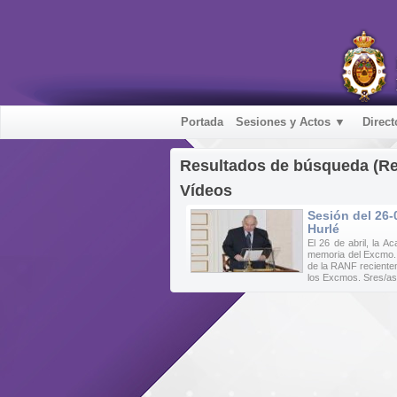
Portada
Sesiones y Actos ▼
Direct
Resultados de búsqueda (R
Vídeos
Sesión del 26-
Hurlé
El 26 de abril, la 
memoria del Excmo. 
de la RANF reciente
los Excmos. Sres/as.