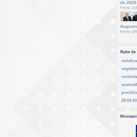
de 2026
Fecha: 21/
Augusto
Fecha: 19/
Nube de
señaliz
vegetal
controla
avanza
preclíni
28-04-20
Minister