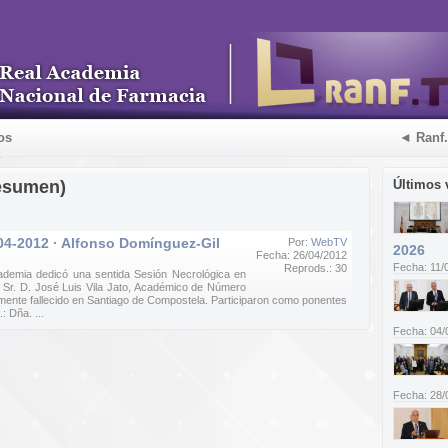
os
◄ Ranf
esumen)
Últimos 
04-2012 · Alfonso Domínguez-Gil
Por:
WebTV
2026
Fecha: 26/04/2012
Fecha: 11/
Reprods.: 30
Academia dedicó una sentida Sesión Necrológica en
Sr. D. José Luis Vila Jato, Académico de Número
mente fallecido en Santiago de Compostela. Participaron como ponentes
: Dña. ...
Fecha: 04/
Fecha: 28/