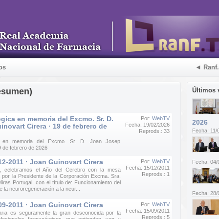
os
◄ Ranf
esumen)
Últimos 
gica en memoria del Excmo. Sr. D.
Por:
WebTV
2026
Fecha: 19/02/2026
novart Cirera · 19 de febrero de
Fecha: 11/
Reprods.: 33
ca en memoria del Excmo. Sr. D. Joan Josep
9 de febrero de 2026
12-2011 · Joan Guinovart Cirera
Por:
WebTV
Fecha: 04/
Fecha: 15/12/2011
e, celebramos el Año del Cerebro con la mesa
Reprods.: 1
 por la Presidente de la Corporación Excma. Sra.
ras Portugal, con el título de: Funcionamiento del
 la neuroregeneración a la neur...
Fecha: 28/
09-2011 · Joan Guinovart Cirera
Por:
WebTV
Fecha: 15/09/2011
taria es seguramente la gran desconocida por la
Reprods.: 5