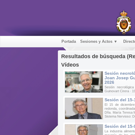
Portada
Sesiones y Actos ▼
Direct
Resultados de búsqueda (R
Vídeos
Sesión necroló
Joan Josep Gui
2026
Sesión necrológi
Guinovart Cirera · 1
Sesión del 15-
El 15 de diciembr
redonda, coordinada
Dña. María Teresa Mi
Sistema Nervioso: De
Sesión del 15-
La industria alimen