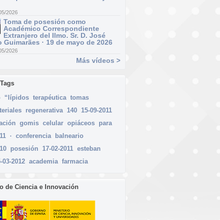
05/2026
Toma de posesión como
Académico Correspondiente
Extranjero del Ilmo. Sr. D. José
 Guimarães · 19 de mayo de 2026
05/2026
Más vídeos >
 Tags
o
“lípidos
terapéutica
tomas
eriales
regenerativa
140
15-09-2011
gación
gomis
celular
opiáceos
para
11
·
conferencia
balneario
010
posesión
17-02-2011
esteban
-03-2012
academia
farmacia
io de Ciencia e Innovación