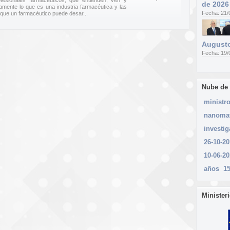
fesionales farmacéuticos, que entienden, ven y
de 2026
mente lo que es una industria farmacéutica y las
Fecha: 21/
 que un farmacéutico puede desar...
Augusto
Fecha: 19/
Nube de
ministr
nanomat
investi
26-10-20
10-06-2
años
15
Minister