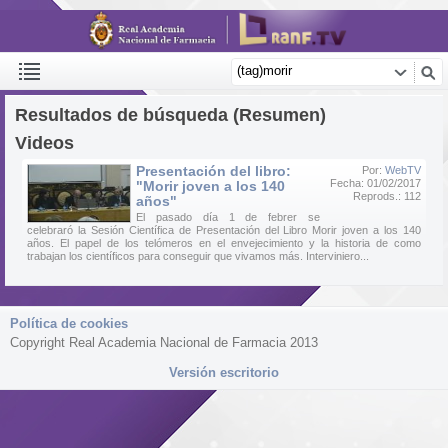
Resultados de búsqueda (Resumen)
Videos
Presentación del libro:
Por:
WebTV
Fecha: 01/02/2017
"Morir joven a los 140
Reprods.: 112
años"
El pasado día 1 de febrer se
celebraró la Sesión Científica de Presentación del Libro Morir joven a los 140
años. El papel de los telómeros en el envejecimiento y la historia de como
trabajan los científicos para conseguir que vivamos más. Interviniero...
Política de cookies
Copyright Real Academia Nacional de Farmacia 2013
Versión escritorio