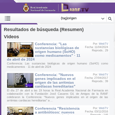
Resultados de búsqueda (Resumen)
Videos
Conferencia: "Las
Por:
WebTV
Fecha: 11/04/2024
sustancias biológicas de
Reprods.: 29
origen humano (SoHO)
como medicamentos" · 11
de abril de 2024
Conferencia: Las sustancias biológicas de origen humano (SoHO) como
medicamentos · 11 de abril de 2024
Conferencia: "Nuevos
Por:
WebTV
Fecha: 27/04/2017
genes implicados en el
Reprods.: 39
origen de las arritmias
cardíacas hereditarias"
El día 27 de abril a las 19 horas la Real Academia Nacional de Farmacia en
colaboración con la Fundación José Casares Gil, de Amigos de la RANF
celebraron la Conferencia: “Nuevos genes implicados en el origen de las
arritmias cardiacas hereditarias” a ...
Conferencia "Resistencia
Por:
WebTV
Fecha: 03/11/2016
a antibióticos: nuevos
Reprods.: 146